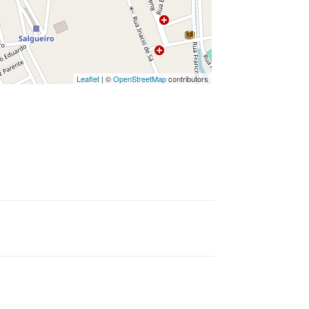
Leaflet
| ©
OpenStreetMap
contributors