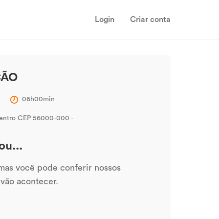
Login
Criar conta
ÇÃO
06h00min
Centro CEP 56000-000 -
ou...
 mas você pode conferir nossos
 vão acontecer.