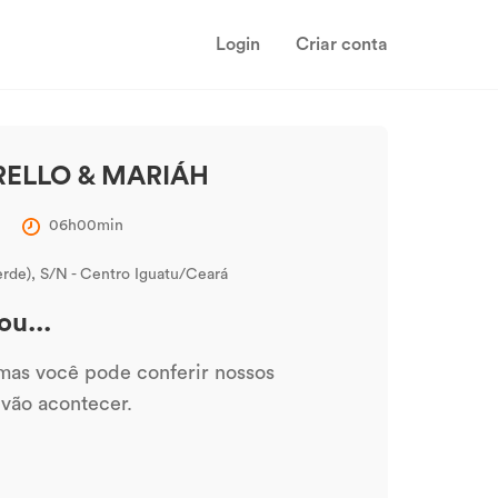
Login
Criar conta
RELLO & MARIÁH
06h00min
erde), S/N - Centro Iguatu/Ceará
ou...
 mas você pode conferir nossos
 vão acontecer.