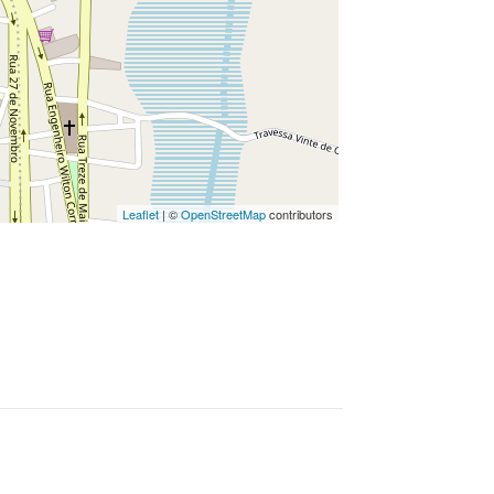
Leaflet
| ©
OpenStreetMap
contributors